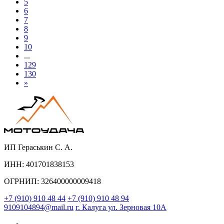
5
6
7
8
9
10
...
129
130
»
ИП Гераськин С. А.
ИНН: 401701838153
ОГРНИП: 326400000009418
+7 (910) 910 48 44
+7 (910) 910 48 94
9109104894@mail.ru
г. Калуга ул. Зерновая 10А