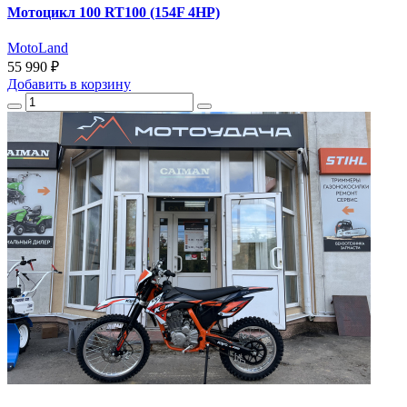
Мотоцикл 100 RT100 (154F 4HP)
MotoLand
55 990 ₽
Добавить
в корзину