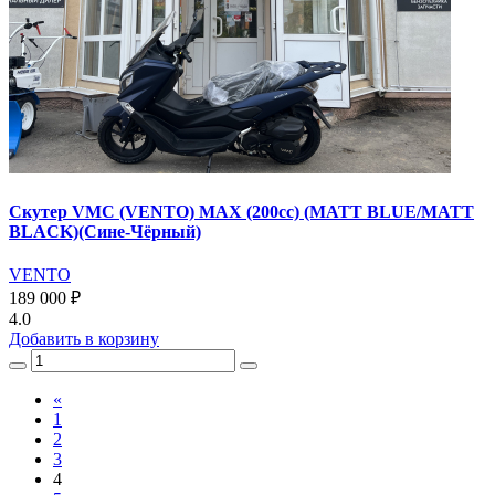
Скутер VMC (VENTO) MAX (200сс) (MATT BLUE/MATT
BLACK)(Сине-Чёрный)
VENTO
189 000 ₽
4.0
Добавить
в корзину
«
1
2
3
4