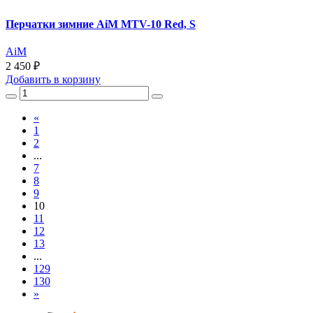
Перчатки зимние AiM MTV-10 Red, S
AiM
2 450 ₽
Добавить
в корзину
«
1
2
...
7
8
9
10
11
12
13
...
129
130
»