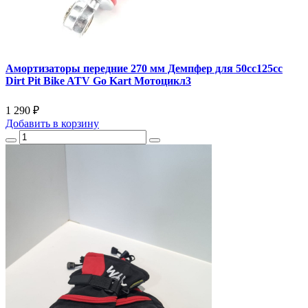
Амортизаторы передние 270 мм Демпфер для 50cc125cc
Dirt Pit Bike ATV Go Kart Мотоцикл3
1 290 ₽
Добавить
в корзину