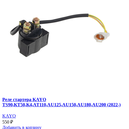
Реле стартера KAYO
TS90,KT50,K4,AT110,AU125,AU150,AU180,AU200 (2022-)
KAYO
550 ₽
Добавить
в корзину