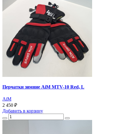
Перчатки зимние AiM MTV-10 Red, L
AiM
2 450 ₽
Добавить
в корзину