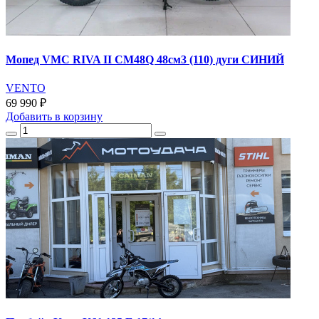
Мопед VMC RIVA II CM48Q 48см3 (110) дуги СИНИЙ
VENTO
69 990 ₽
Добавить
в корзину