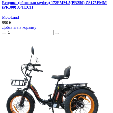
Бендикс (обгонная муфта) 172FMM-5(PR250) ZS175FMM
(PR300) X-TECH
MotoLand
990 ₽
Добавить
в корзину