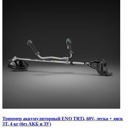
Триммер аккумуляторный ENO TRTi, 60V, леска + диск
3T, 4 кг (без АКБ и ЗУ)