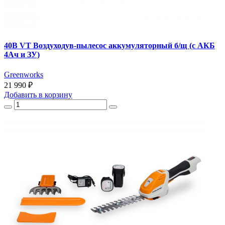
40В VT Воздуходув-пылесос аккумуляторный б/щ (с АКБ
4Ач и ЗУ)
Greenworks
21 990 ₽
Добавить
в корзину