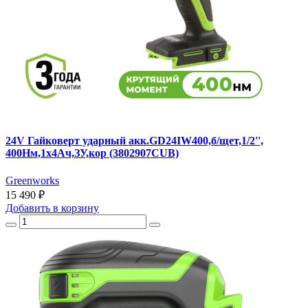
24V Гайковерт ударный акк.GD24IW400,б/щет,1/2'',
400Нм,1х4Ач,ЗУ,кор (3802907CUB)
Greenworks
15 490 ₽
Добавить
в корзину