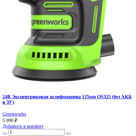
24В Эксцентриковая шлифмашина 125мм OS325 (без АКБ
и ЗУ)
Greenworks
5 990 ₽
Добавить
в корзину