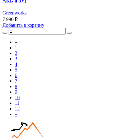
АКБ и ЗУ)
Greenworks
7 990 ₽
Добавить
в корзину
«
1
2
3
4
5
6
7
8
9
10
11
12
»