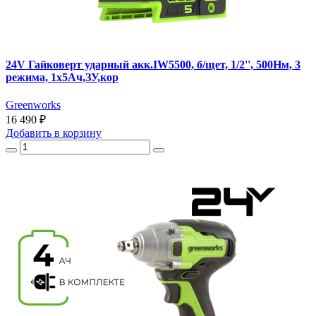
24V Гайковерт ударный акк.IW5500, б/щет, 1/2'', 500Нм, 3
режима, 1х5Ач,ЗУ,кор
Greenworks
16 490 ₽
Добавить
в корзину