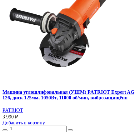
Машина углошлифовальная (УШМ) PATRIOT Expert AG
126, диск 125мм, 1050Вт, 11000 об/мин, виброзащищённ
PATRIOT
3 990 ₽
Добавить
в корзину