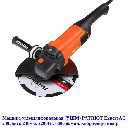
Машина углошлифовальная (УШМ) PATRIOT Expert AG
230, диск 230мм, 2200Вт, 6600об/мин, виброзащитная р