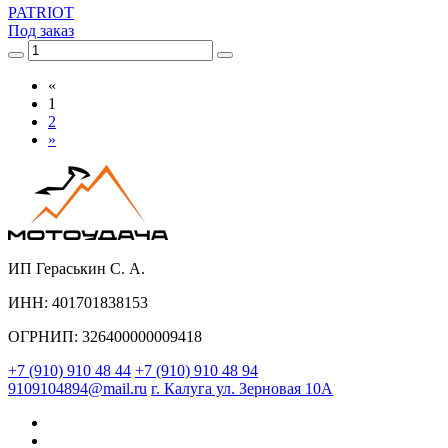
PATRIOT
Под заказ
«
1
2
»
ИП Гераськин С. А.
ИНН: 401701838153
ОГРНИП: 326400000009418
+7 (910) 910 48 44
+7 (910) 910 48 94
9109104894@mail.ru
г. Калуга ул. Зерновая 10А