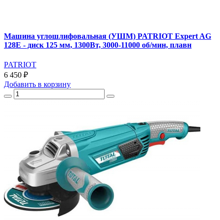
Машина углошлифовальная (УШМ) PATRIOT Expert AG
128E - диск 125 мм, 1300Вт, 3000-11000 об/мин, плавн
PATRIOT
6 450 ₽
Добавить
в корзину