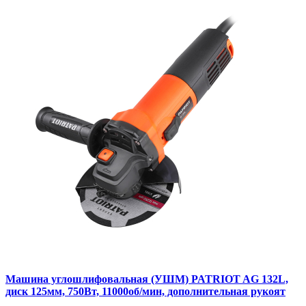
Машина углошлифовальная (УШМ) PATRIOT AG 132L,
диск 125мм, 750Вт, 11000об/мин, дополнительная рукоят