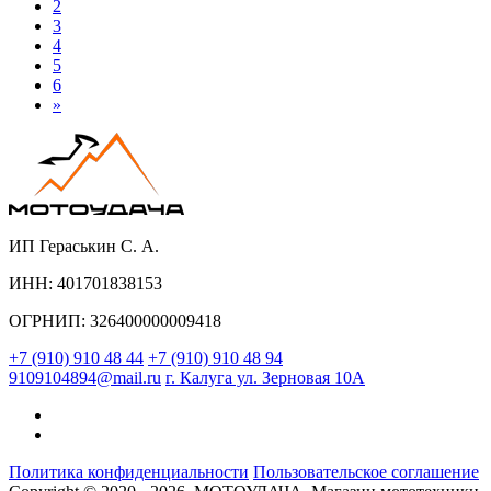
2
3
4
5
6
»
ИП Гераськин С. А.
ИНН: 401701838153
ОГРНИП: 326400000009418
+7 (910) 910 48 44
+7 (910) 910 48 94
9109104894@mail.ru
г. Калуга ул. Зерновая 10А
Политика конфиденциальности
Пользовательское соглашение