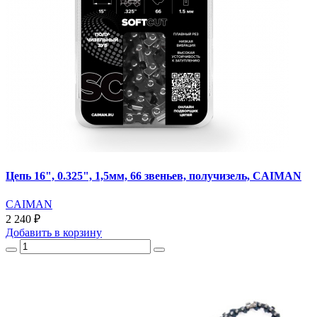
Цепь 16", 0.325", 1,5мм, 66 звеньев, получизель, CAIMAN
CAIMAN
2 240 ₽
Добавить
в корзину