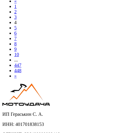
«
1
2
3
4
5
6
7
8
9
10
...
447
448
»
ИП Гераськин С. А.
ИНН: 401701838153