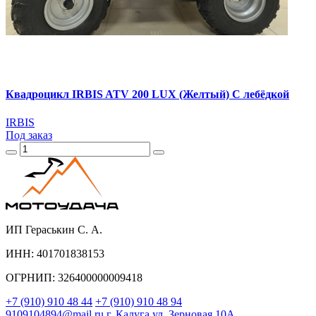
Квадроцикл IRBIS ATV 200 LUX (Желтый) С лебёдкой
IRBIS
Под заказ
ИП Гераськин С. А.
ИНН: 401701838153
ОГРНИП: 326400000009418
+7 (910) 910 48 44
+7 (910) 910 48 94
9109104894@mail.ru
г. Калуга ул. Зерновая 10А