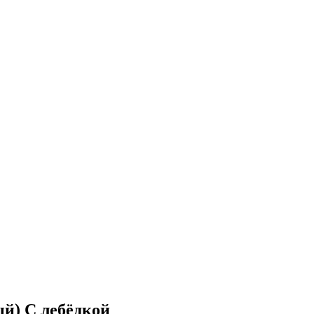
й) С лебёдкой