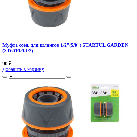
Муфта соед. для шлангов 1/2"(5/8") STARTUL GARDEN
(ST6016-6-1/2)
90 ₽
Добавить
в корзину