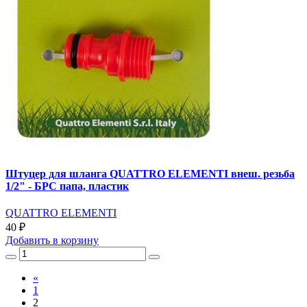
Штуцер для шланга QUATTRO ELEMENTI внеш. резьба
1/2" - БРС папа, пластик
QUATTRO ELEMENTI
40 ₽
Добавить
в корзину
«
1
2