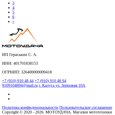
3
4
5
6
»
ИП Гераськин С. А.
ИНН: 401701838153
ОГРНИП: 326400000009418
+7 (910) 910 48 44
+7 (910) 910 48 94
9109104894@mail.ru
г. Калуга ул. Зерновая 10А
Политика конфиденциальности
Пользовательское соглашение
Copyright © 2020 - 2026. МОТОУДАЧА. Магазин мототехники