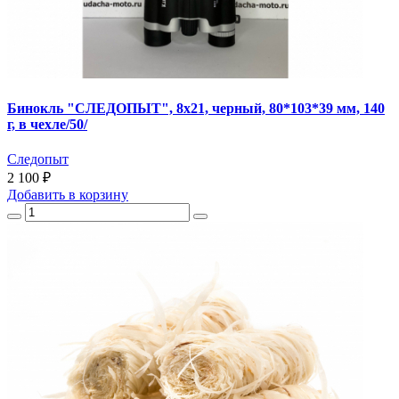
Бинокль "СЛЕДОПЫТ", 8х21, черный, 80*103*39 мм, 140
г, в чехле/50/
Следопыт
2 100 ₽
Добавить
в корзину