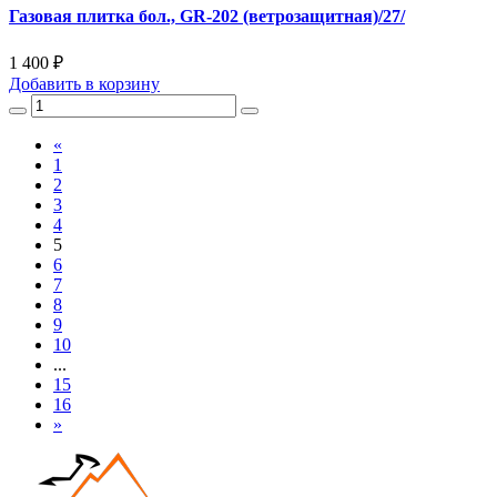
Газовая плитка бол., GR-202 (ветрозащитная)/27/
1 400 ₽
Добавить
в корзину
«
1
2
3
4
5
6
7
8
9
10
...
15
16
»