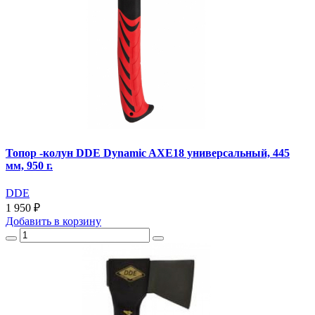
Топор -колун DDE Dynamic AXE18 универсальный, 445
мм, 950 г.
DDE
1 950 ₽
Добавить
в корзину