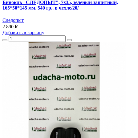
Бинокль "СЛЕДОПЫТ", 7х35, зеленый-защитный,
165*50*145 мм, 540 гр., в чехле/20/
Следопыт
2 890 ₽
Добавить
в корзину