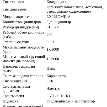
Тип техники
Квадроцикл
Горизонтального типа, 4-тактный,
Тип двигателя
с воздушным охлаждением
Модель двигателя
LX161QMK-A
Количество цилиндров
Один цилиндр
Размер цилиндра (мм)
61×57,8
Рабочий объем цилиндра
200
(см3)
Степень сжатия
9,2:1
Максимальная мощность
17/8000
(л.с.)
Максимальный крутящий
13/6000
момент (нм/об/мин)
Передача усилия на
Цепь
колесо
Система подачи топлива
Карбюратор
Тип зажигания
CDI
Система запуска
Электро
двигателя
Трансмиссия
CVT (F+N+R)
Подвеска
Гидравлический амортизатор
Размеры техники (д/ш/в)