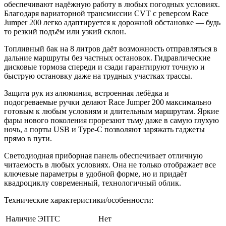
обеспечивают надёжную работу в любых погодных условиях.
Благодаря вариаторной трансмиссии CVT с реверсом Race
Jumper 200 легко адаптируется к дорожной обстановке — будь
то резкий подъём или узкий склон.
Топливный бак на 8 литров даёт возможность отправляться в
дальние маршруты без частных остановок. Гидравлические
дисковые тормоза спереди и сзади гарантируют точную и
быструю остановку даже на трудных участках трассы.
Защита рук из алюминия, встроенная лебёдка и
подогреваемые ручки делают Race Jumper 200 максимально
готовым к любым условиям и длительным маршрутам. Яркие
фары нового поколения прорезают тьму даже в самую глухую
ночь, а порты USB и Type-C позволяют заряжать гаджеты
прямо в пути.
Светодиодная приборная панель обеспечивает отличную
читаемость в любых условиях. Она не только отображает все
ключевые параметры в удобной форме, но и придаёт
квадроциклу современный, технологичный облик.
Технические характеристики/особенности:
Наличие ЭПТС
Нет