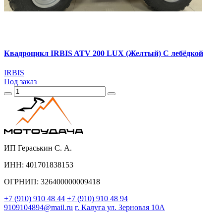
Квадроцикл IRBIS ATV 200 LUX (Желтый) С лебёдкой
IRBIS
Под заказ
ИП Гераськин С. А.
ИНН: 401701838153
ОГРНИП: 326400000009418
+7 (910) 910 48 44
+7 (910) 910 48 94
9109104894@mail.ru
г. Калуга ул. Зерновая 10А