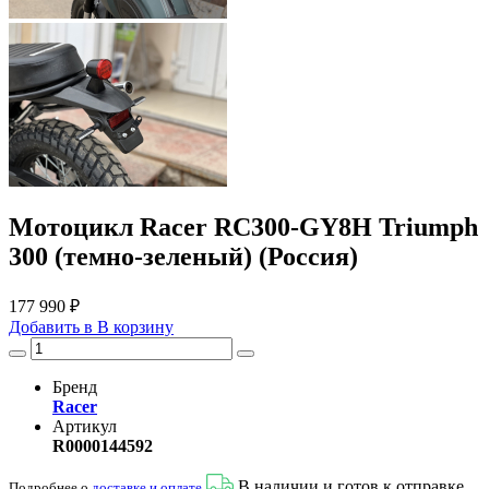
Мотоцикл Racer RC300-GY8H Triumph
300 (темно-зеленый) (Россия)
177 990 ₽
Добавить в
В
корзину
Бренд
Racer
Артикул
R0000144592
В наличии и готов к отправке
Подробнее о
доставке и оплате