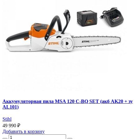
Аккумуляторная пила MSA 120 C-BQ SET (акб AK20 + зу
AL101)
Stihl
49 990 ₽
Добавить
в корзину