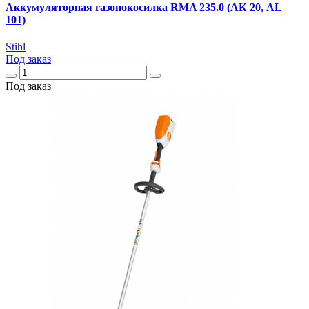
Аккумуляторная газонокосилка RMA 235.0 (АК 20, AL
101)
Stihl
Под заказ
Под заказ