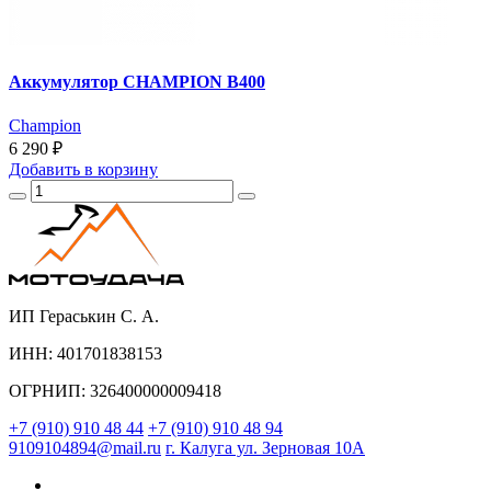
Аккумулятор CHAMPION B400
Champion
6 290 ₽
Добавить
в корзину
ИП Гераськин С. А.
ИНН: 401701838153
ОГРНИП: 326400000009418
+7 (910) 910 48 44
+7 (910) 910 48 94
9109104894@mail.ru
г. Калуга ул. Зерновая 10А