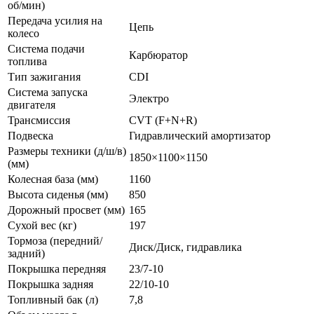
об/мин)
Передача усилия на
Цепь
колесо
Система подачи
Карбюратор
топлива
Тип зажигания
CDI
Система запуска
Электро
двигателя
Трансмиссия
CVT (F+N+R)
Подвеска
Гидравлический амортизатор
Размеры техники (д/ш/в)
1850×1100×1150
(мм)
Колесная база (мм)
1160
Высота сиденья (мм)
850
Дорожный просвет (мм)
165
Сухой вес (кг)
197
Тормоза (передний/
Диск/Диск, гидравлика
задний)
Покрышка передняя
23/7-10
Покрышка задняя
22/10-10
Топливный бак (л)
7,8