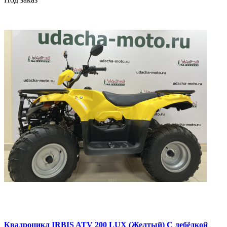
Квадроцикл IRBIS ATV 200 LUX (Желтый) С лебёдкой