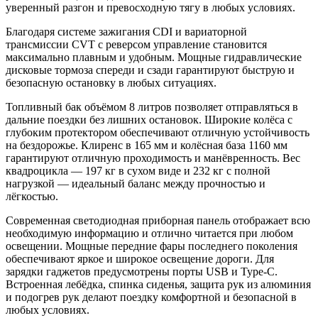
уверенный разгон и превосходную тягу в любых условиях.
Благодаря системе зажигания CDI и вариаторной
трансмиссии CVT с реверсом управление становится
максимально плавным и удобным. Мощные гидравлические
дисковые тормоза спереди и сзади гарантируют быструю и
безопасную остановку в любых ситуациях.
Топливный бак объёмом 8 литров позволяет отправляться в
дальние поездки без лишних остановок. Широкие колёса с
глубоким протектором обеспечивают отличную устойчивость
на бездорожье. Клиренс в 165 мм и колёсная база 1160 мм
гарантируют отличную проходимость и манёвренность. Вес
квадроцикла — 197 кг в сухом виде и 232 кг с полной
нагрузкой — идеальный баланс между прочностью и
лёгкостью.
Современная светодиодная приборная панель отображает всю
необходимую информацию и отлично читается при любом
освещении. Мощные передние фары последнего поколения
обеспечивают яркое и широкое освещение дороги. Для
зарядки гаджетов предусмотрены порты USB и Type-C.
Встроенная лебёдка, спинка сиденья, защита рук из алюминия
и подогрев рук делают поездку комфортной и безопасной в
любых условиях.