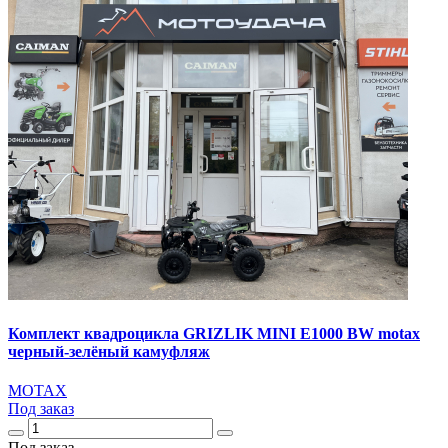
Комплект квадроцикла GRIZLIK MINI E1000 BW motax
черный-зелёный камуфляж
MOTAX
Под заказ
Под заказ