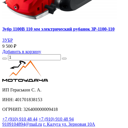
Зубр 1100В 110 мм электрический рубанок ЗР-1100-110
ЗУБР
9 500 ₽
Добавить
в корзину
ИП Гераськин С. А.
ИНН: 401701838153
ОГРНИП: 326400000009418
+7 (910) 910 48 44
+7 (910) 910 48 94
9109104894@mail.ru
г. Калуга ул. Зерновая 10А