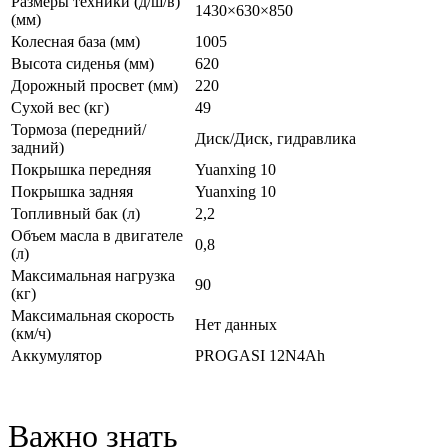
Размеры техники (д/ш/в)
1430×630×850
(мм)
Колесная база (мм)
1005
Высота сиденья (мм)
620
Дорожный просвет (мм)
220
Сухой вес (кг)
49
Тормоза (передний/
Диск/Диск, гидравлика
задний)
Покрышка передняя
Yuanxing 10
Покрышка задняя
Yuanxing 10
Топливный бак (л)
2,2
Объем масла в двигателе
0,8
(л)
Максимальная нагрузка
90
(кг)
Максимальная скорость
Нет данных
(км/ч)
Аккумулятор
PROGASI 12N4Ah
Важно знать