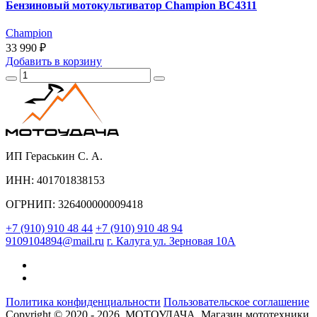
Бензиновый мотокультиватор Champion ВC4311
Champion
33 990 ₽
Добавить
в корзину
ИП Гераськин С. А.
ИНН: 401701838153
ОГРНИП: 326400000009418
+7 (910) 910 48 44
+7 (910) 910 48 94
9109104894@mail.ru
г. Калуга ул. Зерновая 10А
Политика конфиденциальности
Пользовательское соглашение
Copyright © 2020 - 2026. МОТОУДАЧА. Магазин мототехники