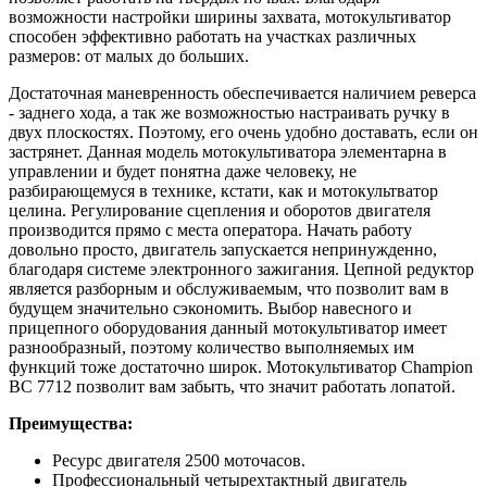
возможности настройки ширины захвата, мотокультиватор
способен эффективно работать на участках различных
размеров: от малых до больших.
Достаточная маневренность обеспечивается наличием реверса
- заднего хода, а так же возможностью настраивать ручку в
двух плоскостях. Поэтому, его очень удобно доставать, если он
застрянет. Данная модель мотокультиватора элементарна в
управлении и будет понятна даже человеку, не
разбирающемуся в технике, кстати, как и мотокультватор
целина. Регулирование сцепления и оборотов двигателя
производится прямо с места оператора. Начать работу
довольно просто, двигатель запускается непринужденно,
благодаря системе электронного зажигания. Цепной редуктор
является разборным и обслуживаемым, что позволит вам в
будущем значительно сэкономить. Выбор навесного и
прицепного оборудования данный мотокультиватор имеет
разнообразный, поэтому количество выполняемых им
функций тоже достаточно широк. Мотокультиватор Champion
ВC 7712 позволит вам забыть, что значит работать лопатой.
Преимущества:
Ресурс двигателя 2500 моточасов.
Профессиональный четырехтактный двигатель