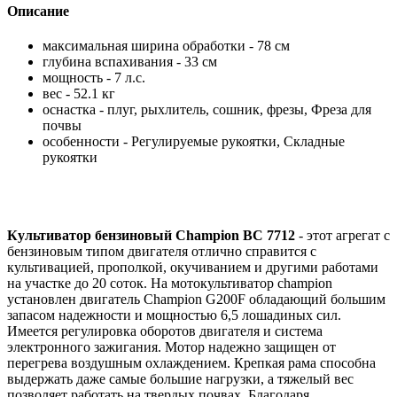
Описание
максимальная ширина обработки - 78 см
глубина вспахивания - 33 см
мощность - 7 л.с.
вес - 52.1 кг
оснастка - плуг, рыхлитель, сошник, фрезы, Фреза для
почвы
особенности - Регулируемые рукоятки, Складные
рукоятки
Культиватор бензиновый Champion ВC 7712
- этот агрегат с
бензиновым типом двигателя отлично справится с
культивацией, прополкой, окучиванием и другими работами
на участке до 20 соток. На мотокультиватор champion
установлен двигатель Champion G200F обладающий большим
запасом надежности и мощностью 6,5 лошадиных сил.
Имеется регулировка оборотов двигателя и система
электронного зажигания. Мотор надежно защищен от
перегрева воздушным охлаждением. Крепкая рама способна
выдержать даже самые большие нагрузки, а тяжелый вес
позволяет работать на твердых почвах. Благодаря