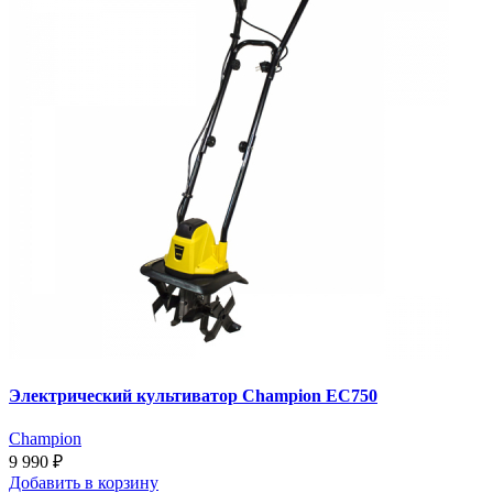
Электрический культиватор Champion EC750
Champion
9 990 ₽
Добавить
в корзину