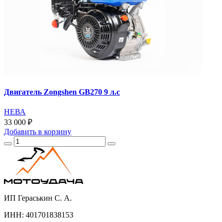
Двигатель Zongshen GB270 9 л.с
НЕВА
33 000 ₽
Добавить
в корзину
ИП Гераськин С. А.
ИНН: 401701838153