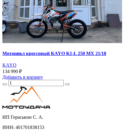
Мотоцикл кроссовый KAYO K1-L 250 MX 21/18
KAYO
134 990 ₽
Добавить
в корзину
ИП Гераськин С. А.
ИНН: 401701838153