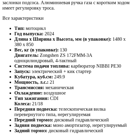
заслонки подсоса. Алюминиевая ручка газа с коротким ходом
имеет регулировку троса.
Все характеристики
Тип:
мотоцикл
Год выпуска:
2024
Длина х Ширина х Высота, мм (в упаковке):
1480 х
380 х 850
Вес, кг (в упаковке):
130
Двигатель:
Zongshen ZS 172FMM-3A
одноцилиндровый, 4-тактный
Система подачи топлива:
карбюратор NIBBI PE30
Запуск:
электрический + кик стартер
Кубатура, куб.см:
249.9
Мощность, л.с.:
21
Трансмиссия:
механическая
Охлаждение:
воздушное
Тип зажигания:
CDI
Колеса:
21/18
Передняя подвеска:
телескопическая вилка
перевернутого типа, нерегулируемая
Передний тормоз:
дисковый гидравлический
Задняя подвеска:
моно амортизатор, нерегулируемый
Задний тормоз:
дисковый гидравлический