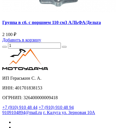
Группа в сб. с поршнем 110 см3 АЛЬФА/Дельта
2 100 ₽
Добавить
в корзину
ИП Гераськин С. А.
ИНН: 401701838153
ОГРНИП: 326400000009418
+7 (910) 910 48 44
+7 (910) 910 48 94
9109104894@mail.ru
г. Калуга ул. Зерновая 10А