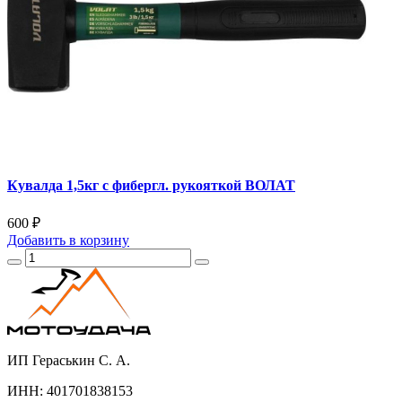
Кувалда 1,5кг с фибергл. рукояткой ВОЛАТ
600 ₽
Добавить
в корзину
ИП Гераськин С. А.
ИНН: 401701838153