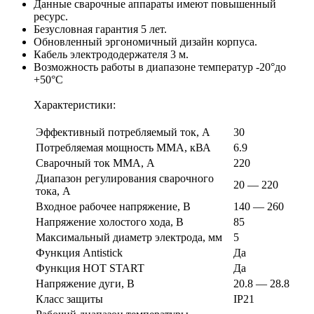
Данные сварочные аппараты имеют повышенный
ресурс.
Безусловная гарантия 5 лет.
Обновленный эргономичный дизайн корпуса.
Кабель электрододержателя 3 м.
Возможность работы в диапазоне температур -20°до
+50°С
Характеристики:
Эффективный потребляемый ток, А
30
Потребляемая мощность ММА, кВА
6.9
Сварочный ток ММА, А
220
Диапазон регулирования сварочного
20 — 220
тока, А
Входное рабочее напряжение, В
140 — 260
Напряжение холостого хода, В
85
Максимальный диаметр электрода, мм
5
Функция Antistick
Да
Функция HOT START
Да
Напряжение дуги, В
20.8 — 28.8
Класс защиты
IP21