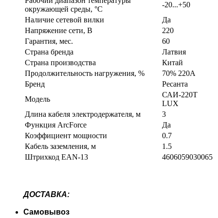
Рабочий диапазон температуры
-20...+50
окружающей среды, °C
Наличие сетевой вилки
Да
Напряжение сети, В
220
Гарантия, мес.
60
Страна бренда
Латвия
Страна производства
Китай
Продолжительность нагружения, %
70% 220А
Бренд
Ресанта
САИ-220T
Модель
LUX
Длина кабеля электродержателя, м
3
Функция ArcForce
Да
Коэффициент мощности
0.7
Кабель заземления, м
1.5
Штрихкод EAN-13
4606059030065
ДОСТАВКА:
Самовывоз