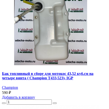
Бак топливный в сборе для мотокос 43,52 куб.см на
четыре винта ( Champion T433,523), IGP
Champion
590 ₽
Добавить
в корзину