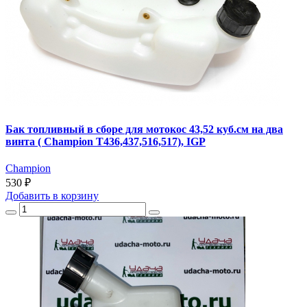
Бак топливный в сборе для мотокос 43,52 куб.см на два
винта ( Champion T436,437,516,517), IGP
Champion
530 ₽
Добавить
в корзину