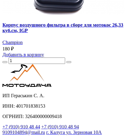
Корпус воздушного фильтра в сборе для мотокос 26,33
куб.см, IGP
Champion
180 ₽
Добавить
в корзину
ИП Гераськин С. А.
ИНН: 401701838153
ОГРНИП: 326400000009418
+7 (910) 910 48 44
+7 (910) 910 48 94
9109104894@mail.ru
г. Калуга ул. Зерновая 10А