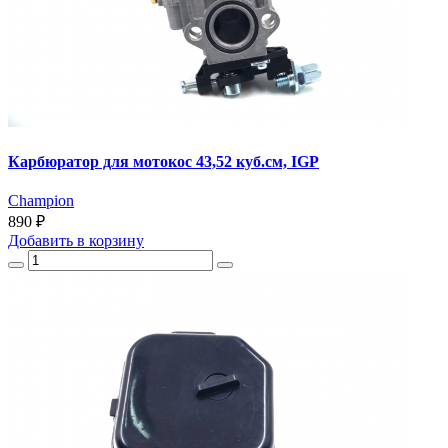
Карбюратор для мотокос 43,52 куб.см, IGP
Champion
890 ₽
Добавить
в корзину