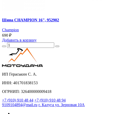
Шина CHAMPION 16", 952902
Champion
690 ₽
Добавить
в корзину
ИП Гераськин С. А.
ИНН: 401701838153
ОГРНИП: 326400000009418
+7 (910) 910 48 44
+7 (910) 910 48 94
9109104894@mail.ru
г. Калуга ул. Зерновая 10А