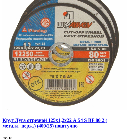
Круг Луга отрезной 125х1,2х22 А 54 S BF 80 2 (
металл+нерж.) (400/25) поштучно
30 ₽