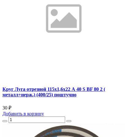
Круг Луга отрезной 115х1,6х22 А 40 S BF 80 2 (
металл+нерж.) (400/25) поштучно
30 ₽
Добавить
в корзину