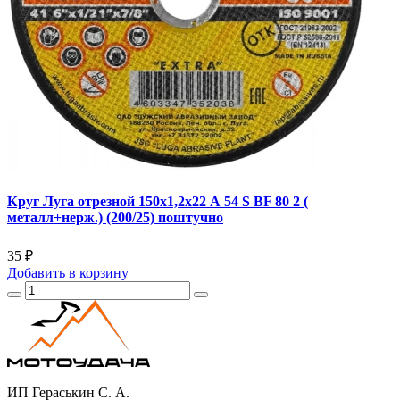
Круг Луга отрезной 150х1,2х22 А 54 S BF 80 2 (
металл+нерж.) (200/25) поштучно
35 ₽
Добавить
в корзину
ИП Гераськин С. А.