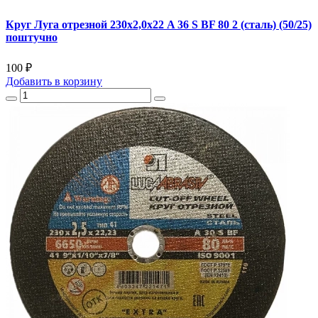
Круг Луга отрезной 230х2,0х22 A 36 S BF 80 2 (сталь) (50/25)
поштучно
100 ₽
Добавить
в корзину