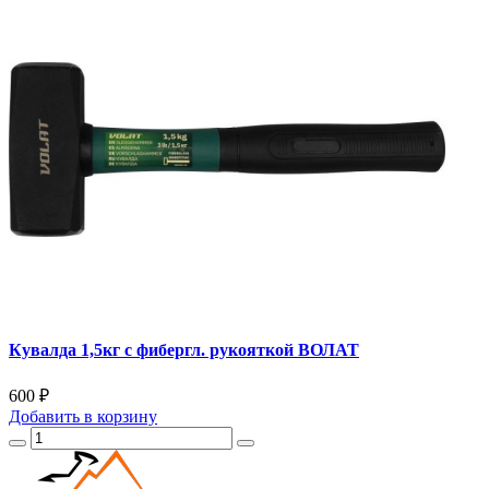
Кувалда 1,5кг с фибергл. рукояткой ВОЛАТ
600 ₽
Добавить
в корзину