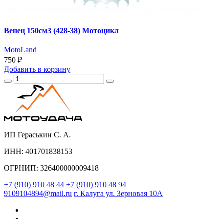
Венец 150см3 (428-38) Мотоцикл
MotoLand
750 ₽
Добавить
в корзину
ИП Гераськин С. А.
ИНН: 401701838153
ОГРНИП: 326400000009418
+7 (910) 910 48 44
+7 (910) 910 48 94
9109104894@mail.ru
г. Калуга ул. Зерновая 10А