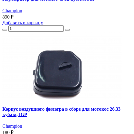
Champion
890 ₽
Добавить
в корзину
Корпус воздушного фильтра в сборе для мотокос 26,33
куб.см, IGP
Champion
180 ₽