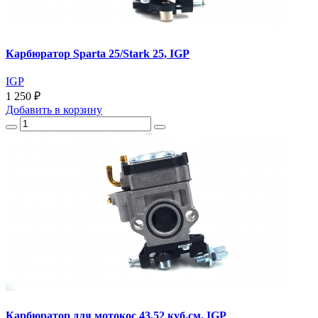
Карбюратор Sparta 25/Stark 25, IGP
IGP
1 250 ₽
Добавить
в корзину
Карбюратор для мотокос 43,52 куб.см, IGP