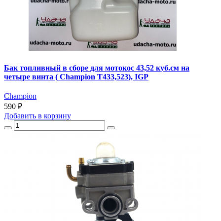
Бак топливный в сборе для мотокос 43,52 куб.см на
четыре винта ( Champion T433,523), IGP
Champion
590 ₽
Добавить
в корзину