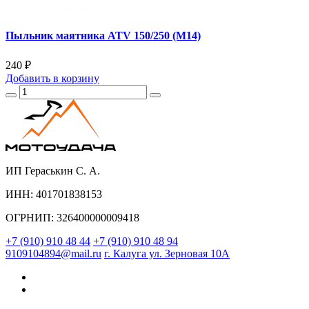
Пыльник маятника АТV 150/250 (М14)
240 ₽
Добавить
в корзину
ИП Гераськин С. А.
ИНН: 401701838153
ОГРНИП: 326400000009418
+7 (910) 910 48 44
+7 (910) 910 48 94
9109104894@mail.ru
г. Калуга ул. Зерновая 10А