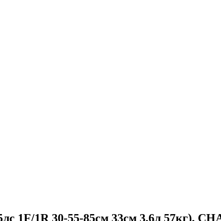
лс 1F/1R 30-55-85см 33см 3,6л 57кг), 