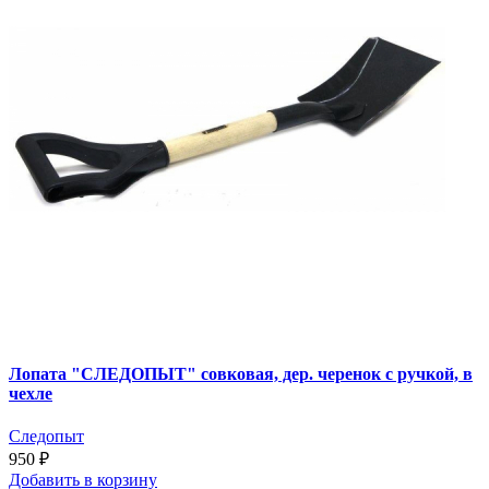
Лопата "СЛЕДОПЫТ" совковая, дер. черенок с ручкой, в
чехле
Следопыт
950 ₽
Добавить
в корзину