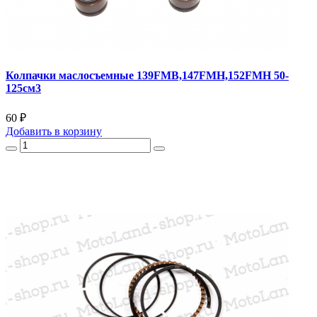
Колпачки маслосъемные 139FMB,147FMH,152FMH 50-
125см3
60 ₽
Добавить
в корзину