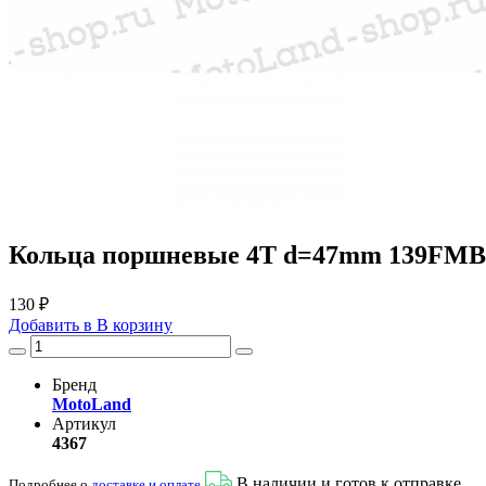
Кольца поршневые 4T d=47mm 139FMB
130 ₽
Добавить в
В
корзину
Бренд
MotoLand
Артикул
4367
В наличии и готов к отправке
Подробнее о
доставке и оплате