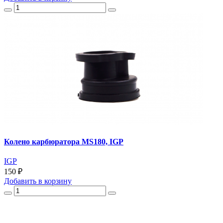
Колено карбюратора MS180, IGP
IGP
150 ₽
Добавить
в корзину