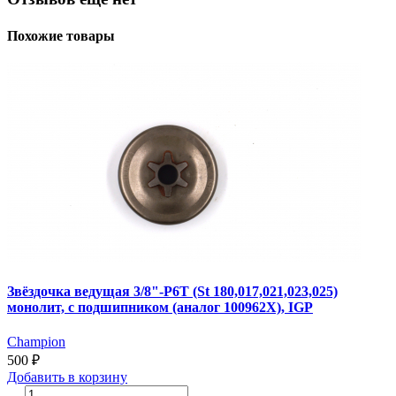
Похожие товары
Звёздочка ведущая 3/8"-Р6Т (St 180,017,021,023,025)
монолит, с подшипником (аналог 100962Х), IGP
Champion
500 ₽
Добавить
в корзину