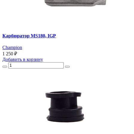
Карбюратор MS180, IGP
Champion
1 250 ₽
Добавить
в корзину