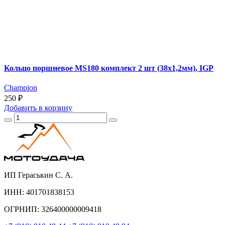
Кольцо поршневое MS180 комплект 2 шт (38х1,2мм), IGP
Champion
250 ₽
Добавить
в корзину
ИП Гераськин С. А.
ИНН: 401701838153
ОГРНИП: 326400000009418