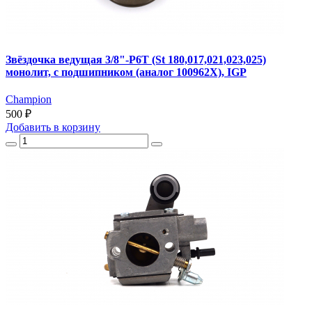
Звёздочка ведущая 3/8"-Р6Т (St 180,017,021,023,025)
монолит, с подшипником (аналог 100962Х), IGP
Champion
500 ₽
Добавить
в корзину