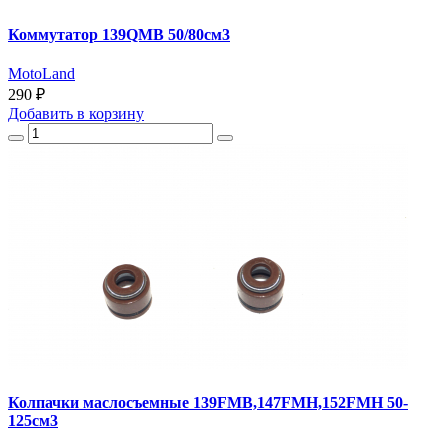
Коммутатор 139QMB 50/80см3
MotoLand
290 ₽
Добавить
в корзину
Колпачки маслосъемные 139FMB,147FMH,152FMH 50-
125см3