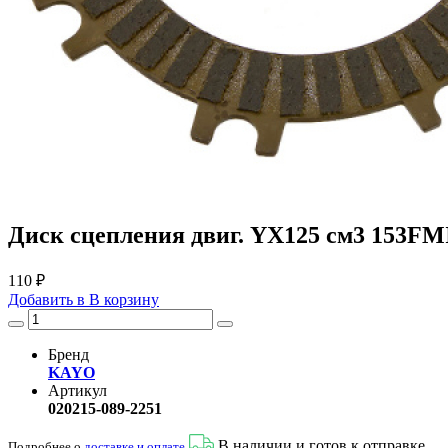
Диск сцепления двиг. YX125 см3 153FMI
110 ₽
Добавить в
В
корзину
Бренд
KAYO
Артикул
020215-089-2251
В наличии и готов к отправке
Подробнее о
доставке и оплате