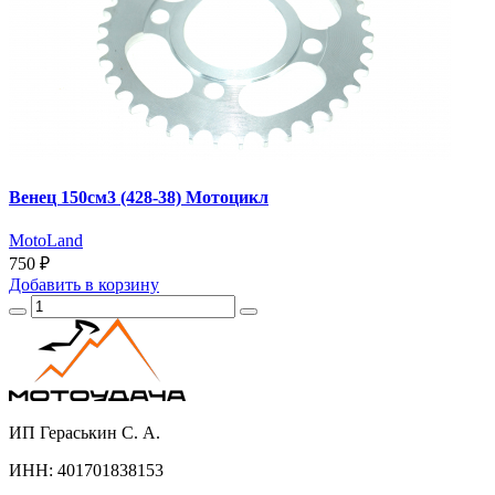
Венец 150см3 (428-38) Мотоцикл
MotoLand
750 ₽
Добавить
в корзину
ИП Гераськин С. А.
ИНН: 401701838153