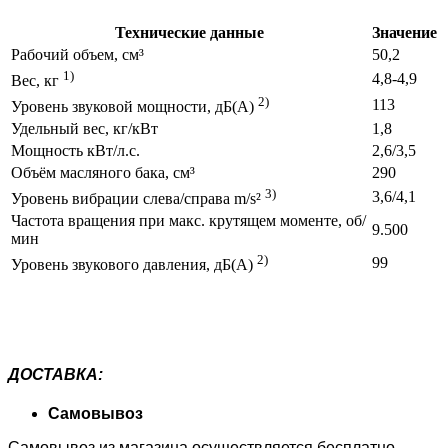
Технические данные
Значение
Рабочий объем, см³
50,2
1)
4,8-4,9
Вес, кг
2)
113
Уровень звуковой мощности, дБ(A)
Удельный вес, кг/кВт
1,8
Мощность кВт/л.с.
2,6/3,5
Объём масляного бака, см³
290
3)
3,6/4,1
Уровень вибрации слева/справа m/s²
Частота вращения при макс. крутящем моменте, об/
9.500
мин
2)
99
Уровень звукового давления, дБ(A)
ДОСТАВКА
:
Самовывоз
Самовывоз из магазина осуществляется бесплатно.