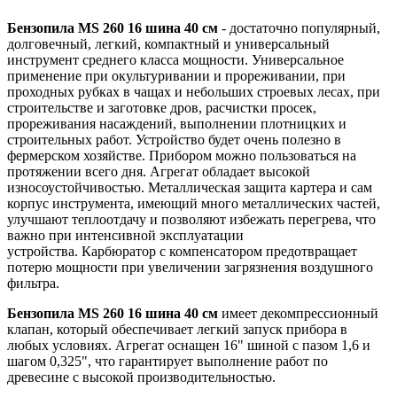
Бензопила MS 260 16 шина 40 см
- достаточно популярный,
долговечный, легкий, компактный и универсальный
инструмент среднего класса мощности. Универсальное
применение при окультуривании и прореживании, при
проходных рубках в чащах и небольших строевых лесах, при
строительстве и заготовке дров, расчистки просек,
прореживания насаждений, выполнении плотницких и
строительных работ. Устройство будет очень полезно в
фермерском хозяйстве. Прибором можно пользоваться на
протяжении всего дня. Агрегат обладает высокой
износоустойчивостью. Металлическая защита картера и сам
корпус инструмента, имеющий много металлических частей,
улучшают теплоотдачу и позволяют избежать перегрева, что
важно при интенсивной эксплуатации
устройства. Карбюратор с компенсатором предотвращает
потерю мощности при увеличении загрязнения воздушного
фильтра.
Бензопила MS 260 16 шина 40 см
имеет декомпрессионный
клапан, который обеспечивает легкий запуск прибора в
любых условиях. Агрегат оснащен 16" шиной с пазом 1,6 и
шагом 0,325", что гарантирует выполнение работ по
древесине с высокой производительностью.