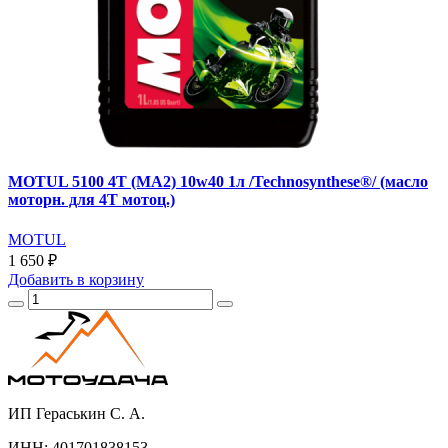
MOTUL 5100 4T (MA2) 10w40 1л /Technosynthese®/ (масло
моторн. для 4T мотоц.)
MOTUL
1 650 ₽
Добавить
в корзину
ИП Гераськин С. А.
ИНН: 401701838153