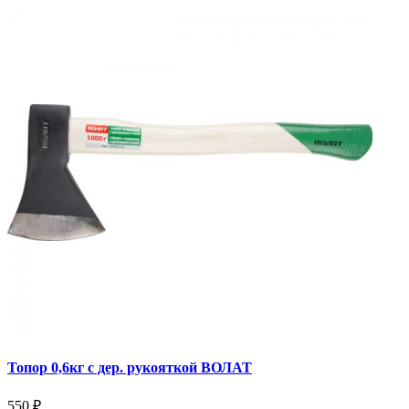
Топор 0,6кг с дер. рукояткой ВОЛАТ
550 ₽