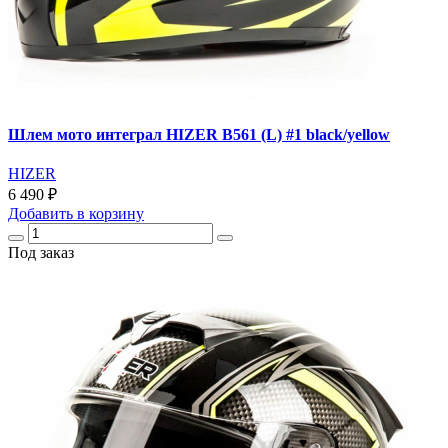
Шлем мото интеграл HIZER B561 (L) #1 black/yellow
HIZER
6 490 ₽
Добавить
в корзину
Под заказ