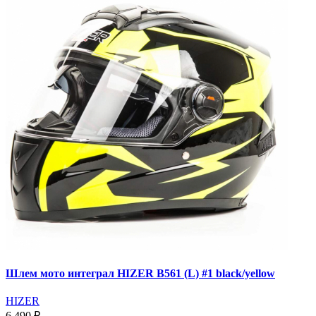
Шлем мото интеграл HIZER B561 (L) #1 black/yellow
HIZER
6 490 ₽