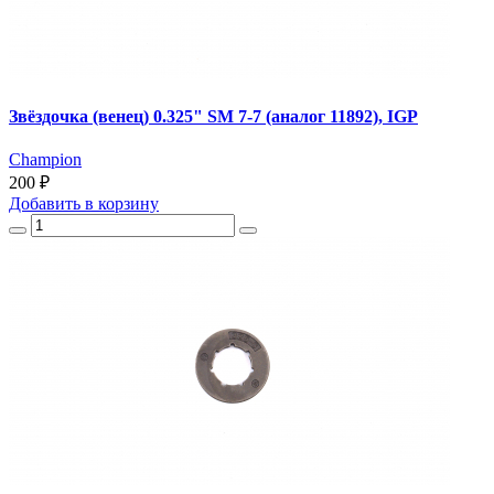
Звёздочка (венец) 0.325" SM 7-7 (аналог 11892), IGP
Champion
200 ₽
Добавить
в корзину