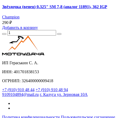
Звёздочка (венец) 0.325" SM 7-8 (аналог 11891), 362 IGP
Champion
290 ₽
Добавить
в корзину
ИП Гераськин С. А.
ИНН: 401701838153
ОГРНИП: 326400000009418
+7 (910) 910 48 44
+7 (910) 910 48 94
9109104894@mail.ru
г. Калуга ул. Зерновая 10А
Политика конфиденциальности
Пользовательское соглашение