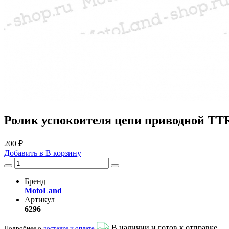
Ролик успокоителя цепи приводной TTR
200 ₽
Добавить в
В
корзину
Бренд
MotoLand
Артикул
6296
В наличии и готов к отправке
Подробнее о
доставке и оплате