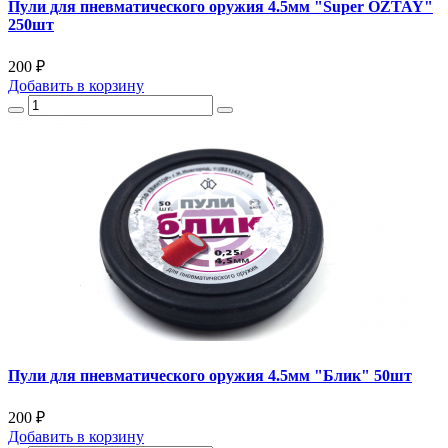
Пули для пневматического оружия 4.5мм "Super OZTAY"
250шт
200 ₽
Добавить
в корзину
Пули для пневматического оружия 4.5мм "Блик" 50шт
200 ₽
Добавить
в корзину