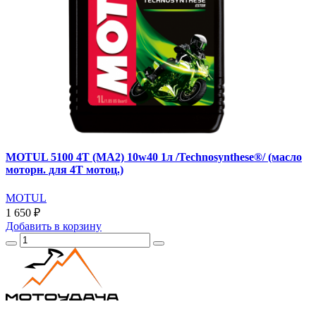
MOTUL 5100 4T (MA2) 10w40 1л /Technosynthese®/ (масло
моторн. для 4T мотоц.)
MOTUL
1 650 ₽
Добавить
в корзину